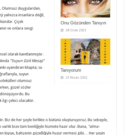
ir. Olumsuz duygulardan,
rji yalnızca insanlara değil,
mkündür. Çiçek
Onu Gözünden Tanıyın
anın ve onlara sevgi
28 Ocak 2023
yaşar köksal budaklı, yaşar
msel olarak kanıtlanmıştır.
ılında
“Suyun Gizli Mesajı”
ankı uyandıran kitapta; su
Tanıyorum
ğraflarıyla, suyun
23 Nisan 2022
molekülleri olumsuz
ırken, güzel sözler
e dönüşüyordu. Bu
ilgi çekici olacaktır.
(yaşar köksal budaklı, yaşar köksal budaklı,
dır. Biz de her şeyle birlikte o bütünü oluşturuyoruz. Bu sebeple,
 varlık bize tüm benliğiyle hizmete hazır olur. Buna,
“alma-
n kişiye, bahçenin güzelliğiyle huzur vermesi gibi… Her şeyin