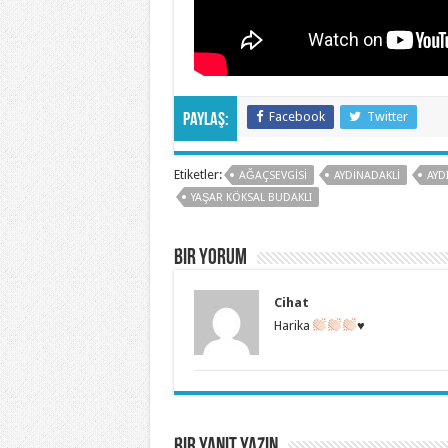
Facebook
Twitter
Paylaş:
Etiketler:
AĞAÇSEVGISI
AYDINADAKLI
AYD
YAŞAR KÖKSAL BUDAKLI
Bir yorum
Cihat
Harika
♥️
Bir yanıt yazın