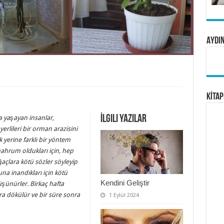
Aydın
KİTAP
İlgili Yazılar
 yaşayan insanlar,
erlileri bir orman arazisini
 yerine farklı bir yöntem
n mahrum oldukları için, hep
ağaçlara kötü sözler söyleyip
na inandıkları için kötü
Kendini Geliştir
üşünürler. Birkaç hafta
nra dökülür ve bir süre sonra
1 Eylül 2024
klı, yaşar köksal budaklı,