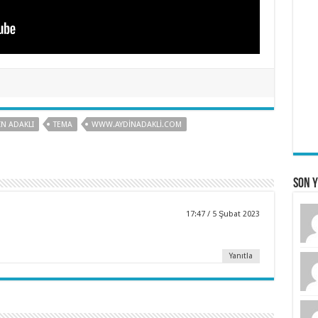
IN ADAKLI
TEMA
WWW.AYDINADAKLI.COM
Son 
17:47 / 5 Şubat 2023
Yanıtla