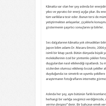
Kâinatta var olan her şey aslında bir enerjid
yıkıcı ve yıpratıcı bir enerji açığa çıkar. Bu ene
tüm varlıklara tesir eder. Bunun tersi de mü
yetiştirmekten anlayanlar, çiçeklerle konuşm
göstermenin şaşırtıcı sonuçlarını iyi bilirler.
(
köksal budaklı, yaşar köksal budaklı)
Ses dalgalarının kâinatta yok olmadıkları bili
Japon bilim adamı Dr. Masaru Emoto, 2004 y
isimli bir kitap yazdı. Bütün dünyada büyük y
moleküllerinin özel bir yöntemle çekilen foto
duygulardan nasıl etkilendiği ispatlandı. Su 
sözlerden olumsuz etkilenip bozuk şekiller al
duyduğunda ise simetrik ve uyumlu şekiller
araştırmanın fotoğraflarını internette görmek 
yaşar köksal budaklı)
Aslında her şey, aynı bütünün farklı kısımları
herhangi bir varlığa sevgimizi verdiğimizde, o
verme dengesi”
denir. Bir bahçeye emek vere