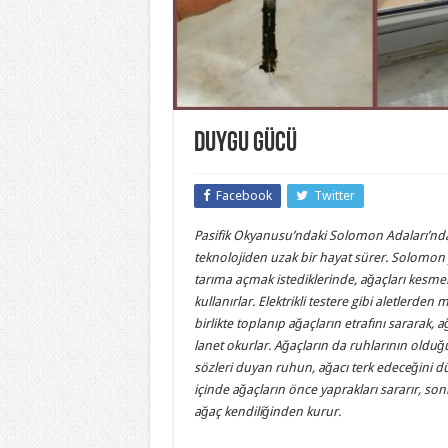
Duygu Gücü
Facebook
Twitter
Pasifik Okyanusu’ndaki Solomon Adaları’nda
teknolojiden uzak bir hayat sürer. Solomon y
tarıma açmak istediklerinde, ağaçları kesmek
kullanırlar. Elektrikli testere gibi aletlerde
birlikte toplanıp ağaçların etrafını sararak, 
lanet okurlar. Ağaçların da ruhlarının olduğu
sözleri duyan ruhun, ağacı terk edeceğini d
içinde ağaçların önce yaprakları sararır, so
ağaç kendiliğinden kurur.
(yaşar köksal buda
yaşar köksal budaklı)