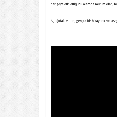
her şeye etki ettiği bu âlemde mühim olan, h
yaşar köksal budaklı, yaşar köksal budaklı)
Aşağıdaki video, gerçek bir hikayedir ve sevg
yaşar köksal budaklı, yaşar köksal budaklı, y
#yaşarköksalbudaklı yaşar köksal budaklı yaş