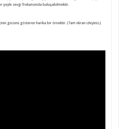
er şeyle sevgi frekansında buluşabilmektir.
(yaşar köksal budaklı,
inin gücünü gösteren harika bir örnektir. (Tam ekran izleyiniz.)
aşar köksal budaklı
ar köksal budaklı yasar koksal budakli