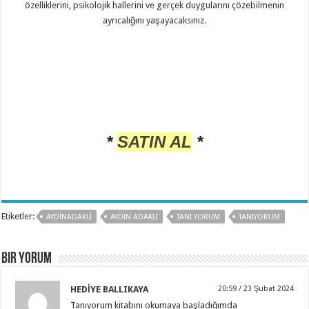
özelliklerini, psikolojik hallerini ve gerçek duygularını çözebilmenin
ayrıcalığını yaşayacaksınız.
#
tanıyorum # taniyorum #tanıyorum aydın adaklı tanıyorum
tanıyorum kitabı kitap
tanıyorum kitap tanıyorum kitabı tanı yorum aydın adaklı
tanıyorum taniyorum
*
SATIN AL
*
Etiketler:
AYDINADAKLI
AYDIN ADAKLI
TANI YORUM
TANIYORUM
Bir yorum
HEDİYE BALLIKAYA
20:59 / 23 Şubat 2024
Tanıyorum kitabını okumaya başladığımda