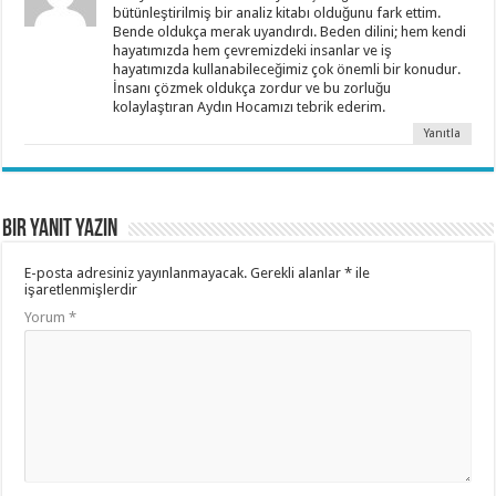
bütünleştirilmiş bir analiz kitabı olduğunu fark ettim.
Bende oldukça merak uyandırdı. Beden dilini; hem kendi
hayatımızda hem çevremizdeki insanlar ve iş
hayatımızda kullanabileceğimiz çok önemli bir konudur.
İnsanı çözmek oldukça zordur ve bu zorluğu
kolaylaştıran Aydın Hocamızı tebrik ederim.
Yanıtla
Bir yanıt yazın
E-posta adresiniz yayınlanmayacak.
Gerekli alanlar
*
ile
işaretlenmişlerdir
Yorum
*