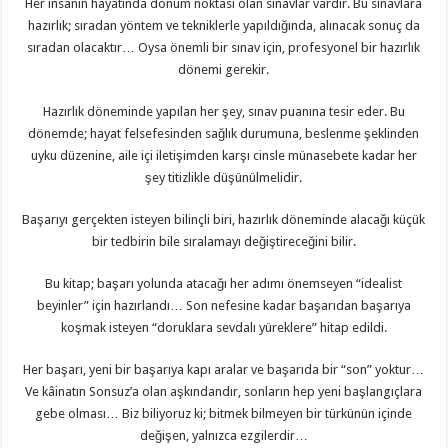
Her insanın hayatında dönüm noktası olan sınavlar vardır. Bu sınavlara
hazırlık; sıradan yöntem ve tekniklerle yapıldığında, alınacak sonuç da
sıradan olacaktır… Oysa önemli bir sınav için, profesyonel bir hazırlık
dönemi gerekir.
Hazırlık döneminde yapılan her şey, sınav puanına tesir eder. Bu
dönemde; hayat felsefesinden sağlık durumuna, beslenme şeklinden
uyku düzenine, aile içi iletişimden karşı cinsle münasebete kadar her
şey titizlikle düşünülmelidir.
Başarıyı gerçekten isteyen bilinçli biri, hazırlık döneminde alacağı küçük
bir tedbirin bile sıralamayı değiştireceğini bilir.
Bu kitap; başarı yolunda atacağı her adımı önemseyen “idealist
beyinler” için hazırlandı… Son nefesine kadar başarıdan başarıya
koşmak isteyen “doruklara sevdalı yüreklere” hitap edildi.
Her başarı, yeni bir başarıya kapı aralar ve başarıda bir “son” yoktur…
Ve kâinatın Sonsuz’a olan aşkındandır, sonların hep yeni başlangıçlara
gebe olması… Biz biliyoruz ki; bitmek bilmeyen bir türkünün içinde
değişen, yalnızca ezgilerdir…