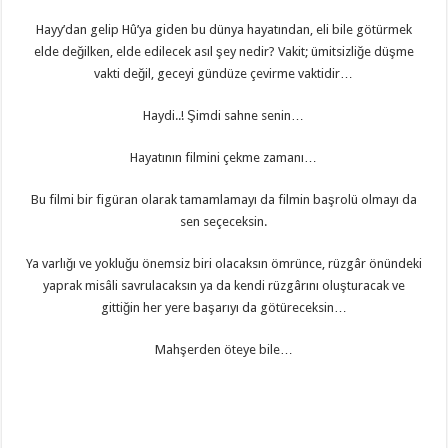
Hayy’dan gelip Hû’ya giden bu dünya hayatından, eli bile götürmek
elde değilken, elde edilecek asıl şey nedir? Vakit; ümitsizliğe düşme
vakti değil, geceyi gündüze çevirme vaktidir…
Haydi..! Şimdi sahne senin…
Hayatının filmini çekme zamanı…
Bu filmi bir figüran olarak tamamlamayı da filmin başrolü olmayı da
sen seçeceksin.
Ya varlığı ve yokluğu önemsiz biri olacaksın ömrünce, rüzgâr önündeki
yaprak misâli savrulacaksın ya da kendi rüzgârını oluşturacak ve
gittiğin her yere başarıyı da götüreceksin…
Mahşerden öteye bile…