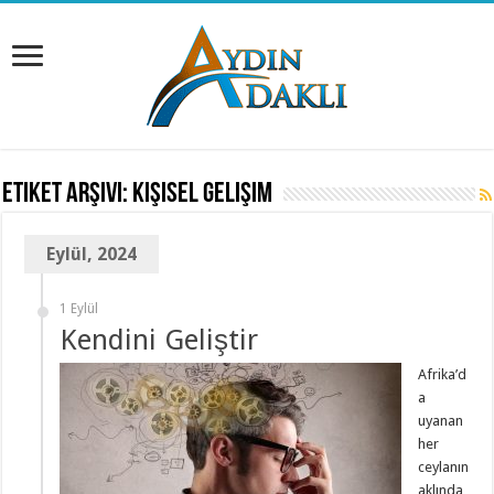
Etiket Arşivi:
kişisel gelişim
Eylül, 2024
1 Eylül
Kendini Geliştir
Afrika’d
a
uyanan
her
ceylanın
aklında