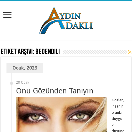
Etiket Arşivi:
bedendili
Ocak, 2023
28 Ocak
Onu Gözünden Tanıyın
Gözler,
insanın
o anki
duygu
ve
düşünc